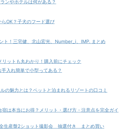
プランやホテルは何がある？
からOK？子犬のフード選び
ポイント！三宅健、北山宏光、Number_i、IMP. まとめ
格やデメリットも丸わかり！購入前にチェック
お手入れ簡単で小型ってある？
テルの魅力とは？ペットと泊まれるリゾートの口コミ
の合宿は本当にお得？メリット・選び方・注意点を完全ガイ
UB限定完全生産盤2ショット撮影会 抽選付き まとめ買い