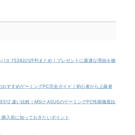
トルバス 75382の評判まとめ！プレゼントに最適な理由を徹
強のおすすめゲーミングPC完全ガイド｜初心者から上級者
1L-Z1E512 違い比較｜MSIとASUSのゲーミングPC性能徹底比
 評判：購入前に知っておきたいポイント