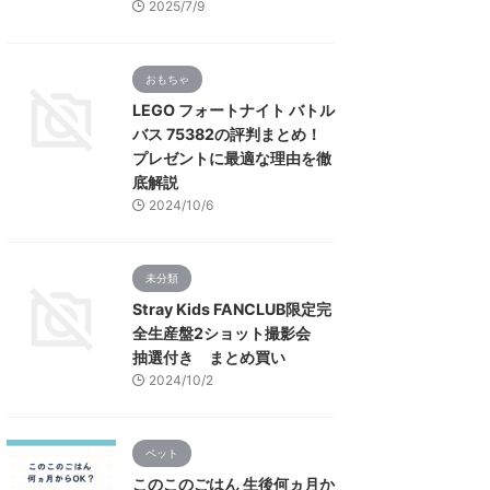
2025/7/9
おもちゃ
LEGO フォートナイト バトル
バス 75382の評判まとめ！
プレゼントに最適な理由を徹
底解説
2024/10/6
未分類
Stray Kids FANCLUB限定完
全生産盤2ショット撮影会
抽選付き まとめ買い
2024/10/2
ペット
このこのごはん 生後何ヵ月か