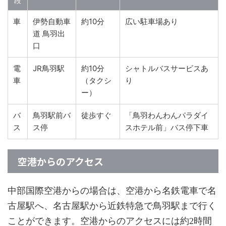
段
車
伊勢自動車
約10分
広い駐車場あり
道 鳥羽出
口
電
JR鳥羽駅
約10分
シャトルバスサービスあ
車
（タクシ
り
ー）
バ
鳥羽駅前バ
徒歩すぐ
「鳥羽わんわんパラダイ
ス
ス停
スホテル前」バス停下車
空港からのアクセス
中部国際空港からの場合は、空港から名鉄電車で名
古屋駅へ、名古屋駅から近鉄特急で鳥羽駅まで行く
ことができます。空港からのアクセスには約2時間